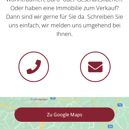
haben eine Immobilie zum verkauf?
Oder haben eine Immobilie zum Verkauf?
Dann sind wir gerne für Sie da. Schreiben Sie uns
Dann sind wir gerne für Sie da. Schreiben Sie
einfach, wir melden uns umgehend bei Ihnen.
uns einfach, wir melden uns umgehend bei
Ihnen.
Salomon GmbH
8020 Graz, Am Innovationspark 10
Tel.:
0664 / 34 29 210
Mail.:
elisabeth.salomon@salomon-gmbh.at
Zu Google Maps